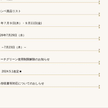
ンコンペ賞品リスト
７月９日(木）・９月11日(金)
26年7月29日（水）
～7月23日（木）～
プローチグリーン使用制限解除のお知らせ
024.5.1改定★
る領収書等対応についてのおしらせ